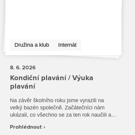
Družina a klub
Internát
8. 6. 2026
Kondiční plavání / Výuka
plavání
Na závěr školního roku jsme vyrazili na
velký bazén společně. Začátečníci nám
ukázali, co všechno se za ten rok naučili a
společně jsme si vyzkoušeli plavání v
Prohlédnout ›
oblečení a záchranu tonoucího.