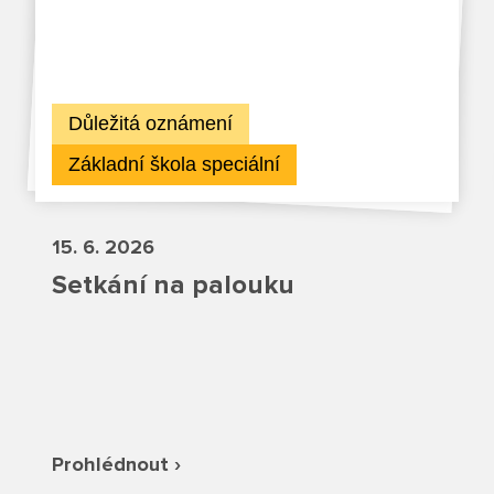
Důležitá oznámení
Základní škola speciální
15. 6. 2026
Setkání na palouku
Prohlédnout ›