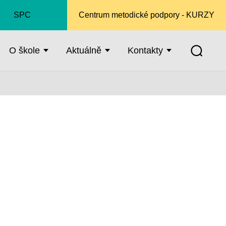
SPC
Centrum metodické podpory - KURZY
O škole
Aktuálně
Kontakty