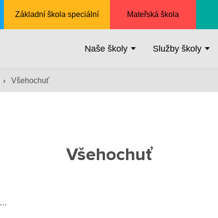
Základní škola speciální
Mateřská škola
Naše školy
Služby školy
›
Všehochuť
Všehochuť
..