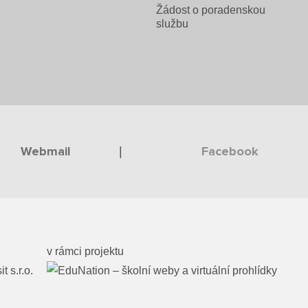
Žádost o poradenskou
službu
Webmail
Facebook
|
l
v rámci projektu