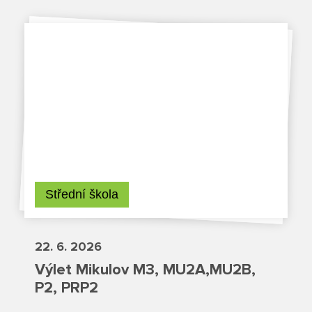
Projekty
Ceník poskytovaných služeb
Kontakty
Obecné kontakty
Vedení školy
Střední škola
22. 6. 2026
Střední škola
Výlet Mikulov M3, MU2A,MU2B,
P2, PRP2
Hlavní stránka