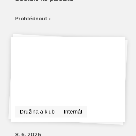
Režim dne
Dokumenty ZŠS
Pečovatelské služby
Ze života ZŠ
Prohlédnout ›
Dokumenty MŠ
Ze života ZŠS
Prodavačské práce
Kontakty ZŠ
Ze života MŠ
Kontakty ZŠS
Provozní služby
Kontakty MŠ
Pro žáky SŠ
Výuka na SŠ
Maturitní zkoušky
Závěrečné zkoušky
Družina a klub
Internát
Nabídka akcí pro studenty
8. 6. 2026