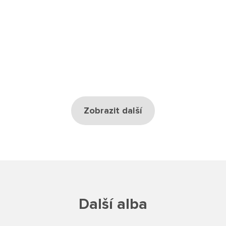
Školská rada
Výroční zprávy
Videor
Volná místa
Zobrazit další
Fakultní škola
Aktuálně
Aktuality
Organizace školního roku
Další alba
Fotky z akcí školy