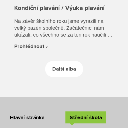
Rozvrhy SŠ
Kondiční plavání / Výuka plavání
Ze života SŠ
Na závěr školního roku jsme vyrazili na
velký bazén společně. Začátečníci nám
Dokumenty SŠ
ukázali, co všechno se za ten rok naučili a
společně jsme si vyzkoušeli plavání v
Kontakty SŠ
Prohlédnout ›
oblečení a záchranu tonoucího.
Další alba
Hlavní stránka
Střední škola