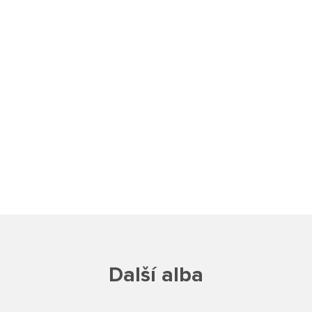
Školská rada
Výroční zprávy
Videor
Volná místa
Fakultní škola
Aktuálně
Aktuality
Další alba
Organizace školního roku
Fotky z akcí školy