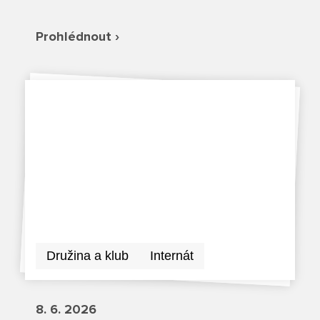
Režim dne
Dokumenty ZŠS
Pečovatelské služby
Ze života ZŠ
Prohlédnout ›
Dokumenty MŠ
Ze života ZŠS
Prodavačské práce
Kontakty ZŠ
Ze života MŠ
Kontakty ZŠS
Provozní služby
Kontakty MŠ
Pro žáky SŠ
Výuka na SŠ
Maturitní zkoušky
Závěrečné zkoušky
Družina a klub
Internát
Nabídka akcí pro studenty
8. 6. 2026