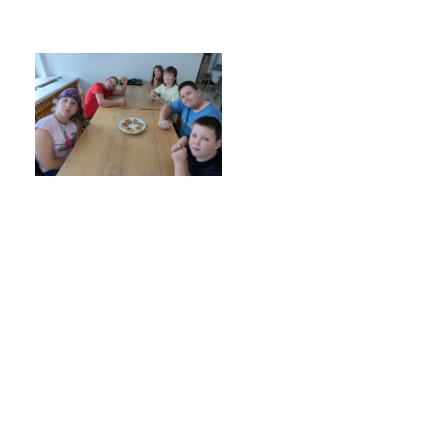
Poradenské služby ve škole
Knihovna
O škole
Úřední vývěska
Koncepce školy
Jak to u nás vypadá
Historie školy
Sponzoři a spolupráce
Boj proti korupci