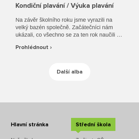
Rozvrhy SŠ
Kondiční plavání / Výuka plavání
Ze života SŠ
Na závěr školního roku jsme vyrazili na
velký bazén společně. Začátečníci nám
Dokumenty SŠ
ukázali, co všechno se za ten rok naučili a
společně jsme si vyzkoušeli plavání v
Prohlédnout ›
Kontakty SŠ
oblečení a záchranu tonoucího.
Další alba
Hlavní stránka
Střední škola