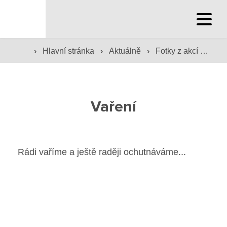
Hlavní stránka
›
›
›
Hlavní stránka
Aktuálně
Fotky z akcí školy
Hlavní stránka
Služby školy
Vaření
Družina a klub
Internát
Rádi vaříme a ještě raději ochutnáváme...
Péče o žáky
Prevence
Jídelna