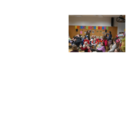
Školská rada
Výroční zprávy
Videor
Volná místa
Fakultní škola
Aktuálně
Aktuality
Organizace školního roku
Fotky z akcí školy