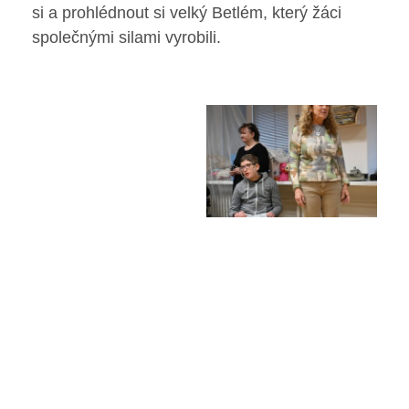
si a prohlédnout si velký Betlém, který žáci
Poradenské služby ve škole
společnými silami vyrobili.
Knihovna
O škole
Úřední vývěska
Koncepce školy
Jak to u nás vypadá
Historie školy
Sponzoři a spolupráce
Boj proti korupci