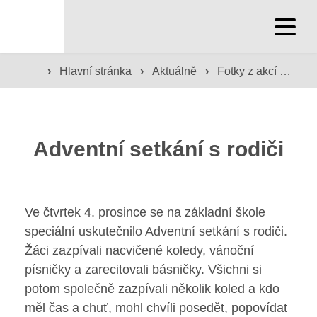
Hlavní stránka
›
Hlavní stránka
›
Aktuálně
›
Fotky z akcí školy
Hlavní stránka
Služby školy
Adventní setkání s rodiči
Družina a klub
Internát
Ve čtvrtek 4. prosince se na základní škole
Péče o žáky
speciální uskutečnilo Adventní setkání s rodiči.
Žáci zazpívali nacvičené koledy, vánoční
Prevence
písničky a zarecitovali básničky. Všichni si
potom společně zazpívali několik koled a kdo
Jídelna
měl čas a chuť, mohl chvíli posedět, popovídat