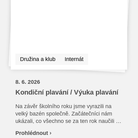
Ze života SŠ
Dokumenty SŠ
Kontakty SŠ
Družina a klub
Internát
8. 6. 2026
Kondiční plavání / Výuka plavání
Na závěr školního roku jsme vyrazili na
velký bazén společně. Začátečníci nám
ukázali, co všechno se za ten rok naučili a
společně jsme si vyzkoušeli plavání v
Prohlédnout ›
oblečení a záchranu tonoucího.