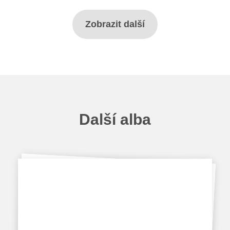
Projekty
Zobrazit další
Ceník poskytovaných služeb
Kontakty
Obecné kontakty
Další alba
Vedení školy
Střední škola
Hlavní stránka
Základní škola