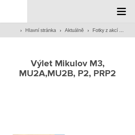
Hlavní stránka
›
›
›
Hlavní stránka
Aktuálně
Fotky z akcí školy
Hlavní stránka
Služby školy
Výlet Mikulov M3,
Družina a klub
MU2A,MU2B, P2, PRP2
Internát
Péče o žáky
Prevence
Jídelna