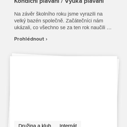
Kondiční plavání / Výuka plavání
Režim dne
Dokumenty ZŠS
Pečovatelské služby
Ze života ZŠ
Na závěr školního roku jsme vyrazili na
velký bazén společně. Začátečníci nám
Dokumenty MŠ
Ze života ZŠS
Prodavačské práce
Kontakty ZŠ
ukázali, co všechno se za ten rok naučili a
společně jsme si vyzkoušeli plavání v
Ze života MŠ
Kontakty ZŠS
Prohlédnout ›
Provozní služby
oblečení a záchranu tonoucího.
Kontakty MŠ
Pro žáky SŠ
Výuka na SŠ
Maturitní zkoušky
Závěrečné zkoušky
Nabídka akcí pro studenty
Družina a klub
Internát