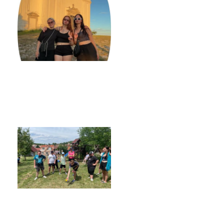
Poradenské služby ve škole
Knihovna
O škole
Úřední vývěska
Koncepce školy
Jak to u nás vypadá
Historie školy
Sponzoři a spolupráce
Boj proti korupci