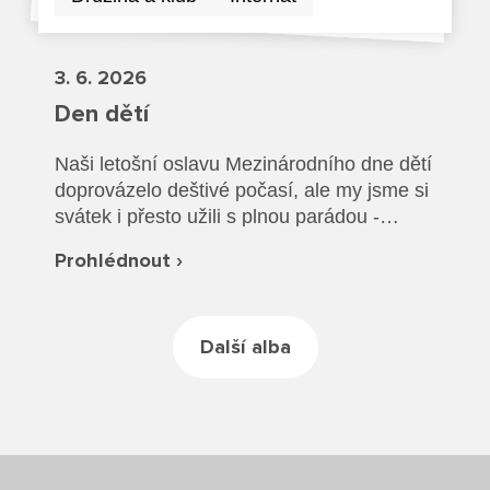
Rozvrhy SŠ
Ze života SŠ
3. 6. 2026
Den dětí
Dokumenty SŠ
Naši letošní oslavu Mezinárodního dne dětí
Kontakty SŠ
doprovázelo deštivé počasí, ale my jsme si
svátek i přesto užili s plnou parádou -
schovaní v suchu uvnitř! Na děti čekala
Prohlédnout ›
spousta zábavných her a úkolů, za jejichž
splnění sbíraly na soutěžních stanovištích
razítka. Nasbíraná razítka pak mohly
Další alba
vyměnit za parádní odměny. V bohaté
nabídce na ně čekala spousta sladkostí i
hraček. Celý den jsme si moc užili a
děkujeme všem za úžasnou atmosféru!