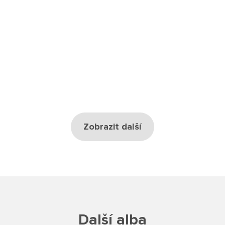
Školská rada
Výroční zprávy
Videor
Volná místa
Fakultní škola
Zobrazit další
Aktuálně
Aktuality
Organizace školního roku
Další alba
Fotky z akcí školy