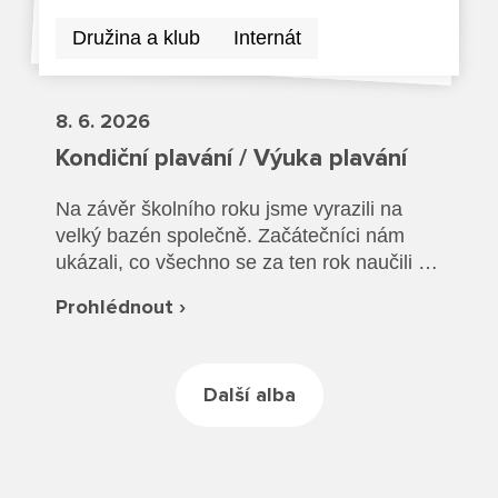
Rozvrhy SŠ
Družina a klub
Internát
Ze života SŠ
Dokumenty SŠ
8. 6. 2026
Kondiční plavání / Výuka plavání
Kontakty SŠ
Na závěr školního roku jsme vyrazili na
velký bazén společně. Začátečníci nám
ukázali, co všechno se za ten rok naučili a
společně jsme si vyzkoušeli plavání v
Prohlédnout ›
oblečení a záchranu tonoucího.
Další alba