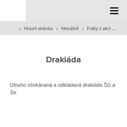
Hlavní stránka
›
›
›
Hlavní stránka
Aktuálně
Fotky z akcí školy
Hlavní stránka
Služby školy
Drakiáda
Družina a klub
Internát
Dlouho očekávaná a odkládaná drakiáda ŠD a
Péče o žáky
ŠK
Prevence
Jídelna