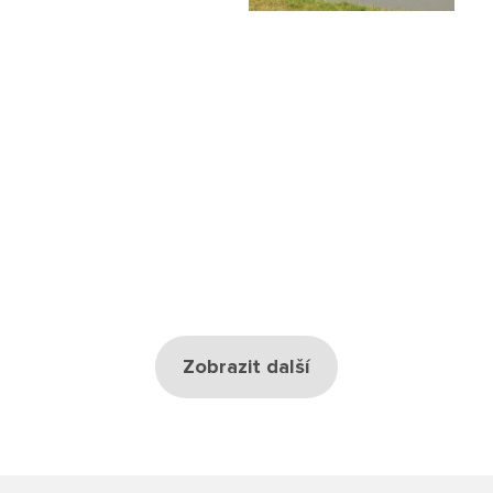
Školská rada
Výroční zprávy
Videor
Volná místa
Fakultní škola
Aktuálně
Zobrazit další
Aktuality
Organizace školního roku
Fotky z akcí školy