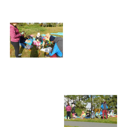
Poradenské služby ve škole
Knihovna
O škole
Úřední vývěska
Koncepce školy
Jak to u nás vypadá
Historie školy
Sponzoři a spolupráce
Boj proti korupci