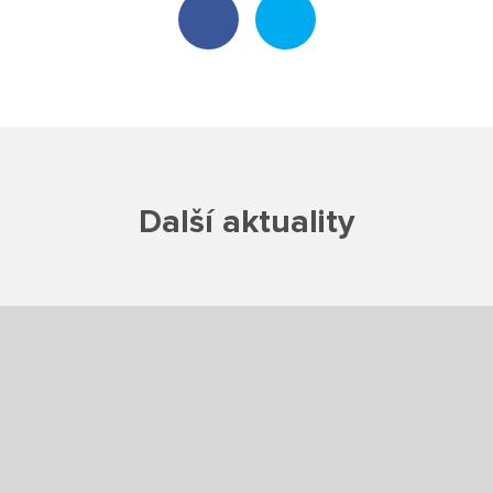
Školská rada
Výroční zprávy
Videor
Volná místa
Další aktuality
Fakultní škola
Aktuálně
Aktuality
Organizace školního roku
Fotky z akcí školy