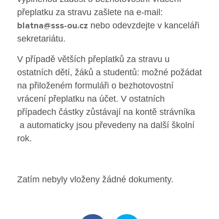
Poradenské služby ve škole
přeplatku za stravu zašlete na e-mail:
blatna@sss-ou.cz
nebo odevzdejte v kanceláři
Knihovna
sekretariátu.
V případě větších přeplatků za stravu u
O škole
ostatních dětí, žáků a studentů: možné požádat
na přiloženém formuláři o bezhotovostní
Úřední vývěska
vrácení přeplatku na účet. V ostatních
případech částky zůstávají na kontě strávníka
Koncepce školy
a automaticky jsou převedeny na další školní
Jak to u nás vypadá
rok.
Historie školy
Zatím nebyly vloženy žádné dokumenty.
Sponzoři a spolupráce
Boj proti korupci