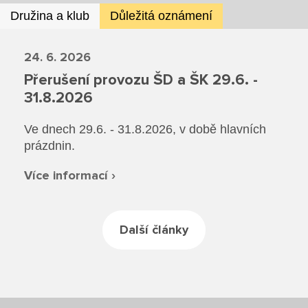
Rozvrhy SŠ
Družina a klub
Důležitá oznámení
Ze života SŠ
24. 6. 2026
Dokumenty SŠ
Přerušení provozu ŠD a ŠK 29.6. -
31.8.2026
Kontakty SŠ
Ve dnech 29.6. - 31.8.2026, v době hlavních
prázdnin.
Více informací ›
Další články