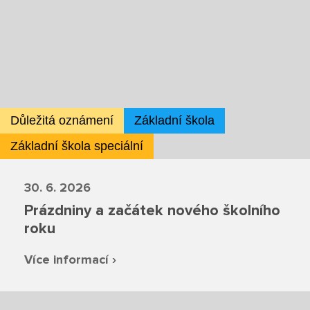
Projekty
Ceník poskytovaných služeb
Kontakty
Důležitá oznámení
Základní škola
Obecné kontakty
Základní škola speciální
Vedení školy
30. 6. 2026
Prázdniny a začátek nového školního
roku
Střední škola
Více informací ›
Hlavní stránka
Základní škola