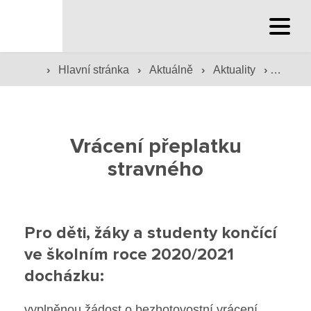
Hlavní stránka
›
›
›
›
Hlavní stránka
Aktuálně
Aktuality
Vrácen
Hlavní stránka
Služby školy
Vrácení přeplatku
Družina a klub
stravného
Internát
Péče o žáky
Pro děti, žáky a studenty končící
ve školním roce 2020/2021
Prevence
docházku:
Jídelna
vyplněnou žádost o bezhotovostní vrácení