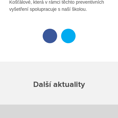
Košťálové, která v rámci těchto preventivních
Poradenské služby ve škole
vyšetření spolupracuje s naší školou.
Knihovna
O škole
Úřední vývěska
Koncepce školy
Jak to u nás vypadá
Další aktuality
Historie školy
Sponzoři a spolupráce
Boj proti korupci