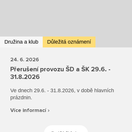
Dokumenty ZŠ
Režim dne
Dokumenty ZŠS
Pečovatelské služby
Ze života ZŠ
Dokumenty MŠ
Ze života ZŠS
Prodavačské práce
Kontakty ZŠ
Ze života MŠ
Kontakty ZŠS
Družina a klub
Důležitá oznámení
Provozní služby
Kontakty MŠ
24. 6. 2026
Pro žáky SŠ
Přerušení provozu ŠD a ŠK 29.6. -
31.8.2026
Výuka na SŠ
Ve dnech 29.6. - 31.8.2026, v době hlavních
Maturitní zkoušky
prázdnin.
Závěrečné zkoušky
Více informací ›
Nabídka akcí pro studenty