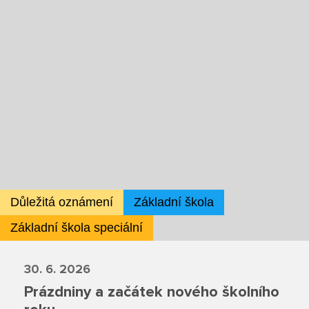
Školská rada
Výroční zprávy
Videor
Volná místa
Fakultní škola
Důležitá oznámení
Základní škola
Aktuálně
Základní škola speciální
Aktuality
30. 6. 2026
Organizace školního roku
Prázdniny a začátek nového školního