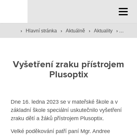
Hlavní stránka
›
›
›
›
Hlavní stránka
Aktuálně
Aktuality
Vyšetře
Hlavní stránka
Služby školy
Vyšetření zraku přístrojem
Družina a klub
Plusoptix
Internát
Péče o žáky
Dne 16. ledna 2023 se v mateřské škole a v
základní škole speciální uskutečnilo vyšetření
Prevence
zraku dětí a žáků přístrojem Plusoptix.
Jídelna
Velké poděkování patří paní Mgr. Andree