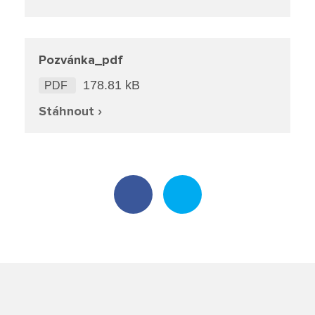
Školská rada
Výroční zprávy
Pozvánka_pdf
178.81 kB
PDF
Videor
Stáhnout ›
Volná místa
Fakultní škola
Aktuálně
Aktuality
Organizace školního roku
Fotky z akcí školy