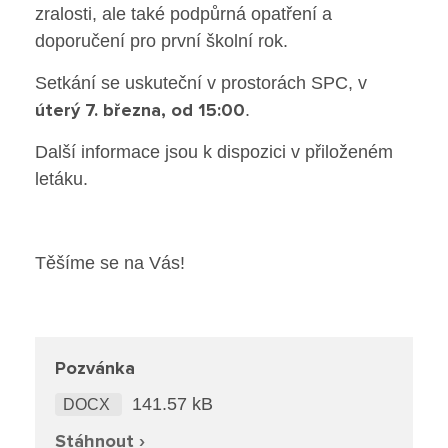
Poradenské služby ve škole
zralosti, ale také podpůrná opatření a
doporučení pro první školní rok.
Knihovna
Setkání se uskuteční v prostorách SPC, v
úterý 7. března, od 15:00
.
O škole
Další informace jsou k dispozici v přiloženém
Úřední vývěska
letáku.
Koncepce školy
Těšíme se na Vás!
Jak to u nás vypadá
Historie školy
Pozvánka
Sponzoři a spolupráce
141.57 kB
DOCX
Boj proti korupci
Stáhnout ›