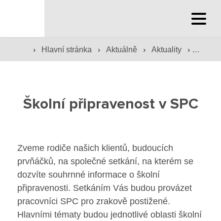
Hlavní stránka
Hlavní stránka
›
›
›
›
Hlavní stránka
Aktuálně
Aktuality
Školní
Služby školy
Školní připravenost v SPC
Družina a klub
Internát
Zveme rodiče našich klientů, budoucích
Péče o žáky
prvňáčků, na společné setkání, na kterém se
dozvíte souhrnné informace o školní
Prevence
připravenosti. Setkáním Vás budou provázet
pracovníci SPC pro zrakově postižené.
Jídelna
Hlavními tématy budou jednotlivé oblasti školní