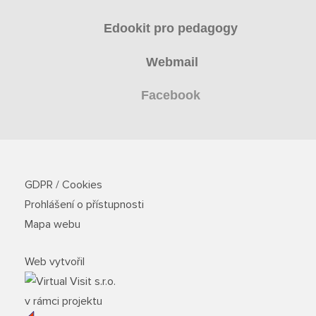
Organizace školního roku
Edookit pro pedagogy
Fotky z akcí školy
Webmail
Projekty
Facebook
Ceník poskytovaných služeb
Kontakty
GDPR / Cookies
Prohlášení o přístupnosti
Obecné kontakty
Mapa webu
Vedení školy
Web vytvořil
v rámci projektu
Střední škola