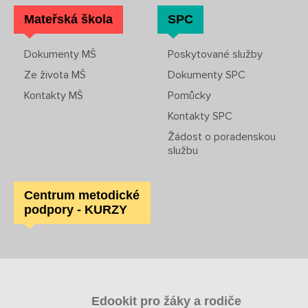
Sponzoři a spolupráce
Mateřská škola
SPC
Boj proti korupci
Dokumenty MŠ
Poskytované služby
Ze života MŠ
Dokumenty SPC
Školská rada
Kontakty MŠ
Pomůcky
Výroční zprávy
Kontakty SPC
Žádost o poradenskou
Videor
službu
Volná místa
Centrum metodické
podpory - KURZY
Fakultní škola
Aktuálně
Aktuality
Edookit pro žáky a rodiče