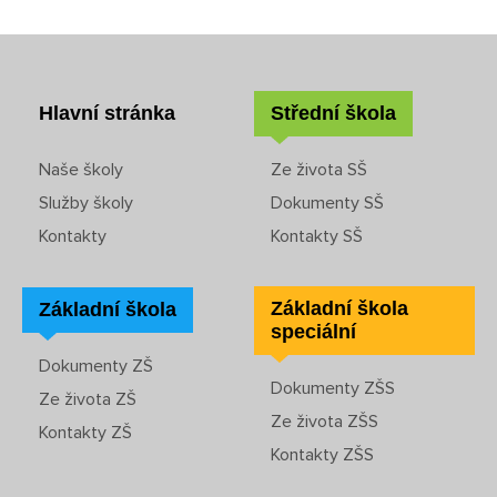
Jídelna
Poradenské služby ve škole
Hlavní stránka
Střední škola
Knihovna
Naše školy
Ze života SŠ
Služby školy
Dokumenty SŠ
O škole
Kontakty
Kontakty SŠ
Úřední vývěska
Základní škola
Základní škola
speciální
Koncepce školy
Dokumenty ZŠ
Dokumenty ZŠS
Jak to u nás vypadá
Ze života ZŠ
Ze života ZŠS
Kontakty ZŠ
Historie školy
Kontakty ZŠS