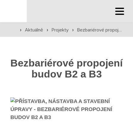
Hlavní stránka
Aktuálně
Projekty
Bezbariérové propojení budov B2 a B3
›
›
›
Hlavní stránka
Bezbariérové propojení
Služby školy
budov B2 a B3
Družina a klub
Internát
Péče o žáky
Prevence