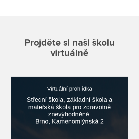
Jídelna
Poradenské služby ve škole
Knihovna
Projděte si naši školu
virtuálně
O škole
Úřední vývěska
Koncepce školy
Jak to u nás vypadá
Historie školy
Sponzoři a spolupráce