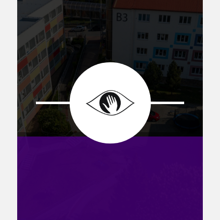
Fotky z akcí školy
Projekty
Ceník poskytovaných služeb
Kontakty
Obecné kontakty
Vedení školy
Střední škola