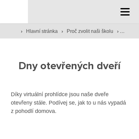
Hlavní stránka
›
›
›
Hlavní stránka
Proč zvolit naši školu
Dny ote
Hlavní stránka
Dny otevřených dveří
Služby školy
Družina a klub
Díky virtuální prohlídce jsou naše dveře
Internát
otevřeny stále. Podívej se, jak to u nás vypadá
z pohodlí domova.
Péče o žáky
Prevence