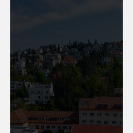
Boj proti korupci
Školská rada
Výroční zprávy
Videor
Volná místa
Fakultní škola
Aktuálně
Aktuality
Organizace školního roku