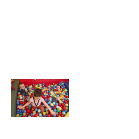
Poradenské služby ve škole
Knihovna
O škole
Úřední vývěska
Koncepce školy
Jak to u nás vypadá
Historie školy
Sponzoři a spolupráce
Boj proti korupci