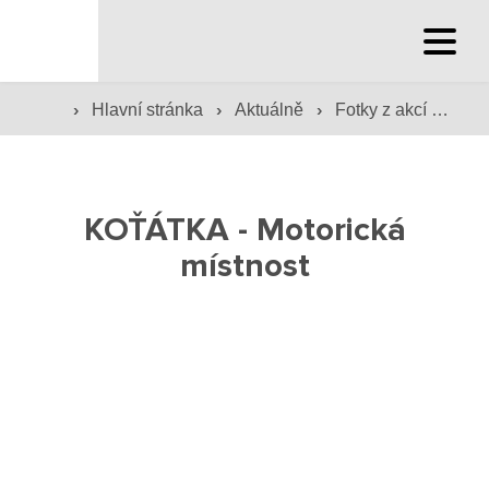
Hlavní stránka
›
›
›
Hlavní stránka
Aktuálně
Fotky z akcí školy
Hlavní stránka
Služby školy
KOŤÁTKA - Motorická
Družina a klub
místnost
Internát
Péče o žáky
Prevence
Jídelna