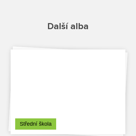
Školská rada
Další alba
Výroční zprávy
Videor
Volná místa
Fakultní škola
Aktuálně
Aktuality
Organizace školního roku
Střední škola