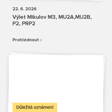
Fotky z akcí školy
22. 6. 2026
Projekty
Výlet Mikulov M3, MU2A,MU2B,
P2, PRP2
Ceník poskytovaných služeb
Prohlédnout ›
Kontakty
Obecné kontakty
Vedení školy
Střední škola
Důležitá oznámení
Hlavní stránka