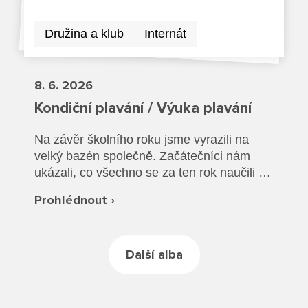
Rekondiční a sportovní masér
Dokumenty ZŠ
Režim dne
Dokumenty ZŠS
Družina a klub
Internát
Pečovatelské služby
Ze života ZŠ
Dokumenty MŠ
Ze života ZŠS
Prodavačské práce
Kontakty ZŠ
8. 6. 2026
Ze života MŠ
Kontakty ZŠS
Provozní služby
Kondiční plavání / Výuka plavání
Kontakty MŠ
Na závěr školního roku jsme vyrazili na
Pro žáky SŠ
velký bazén společně. Začátečníci nám
ukázali, co všechno se za ten rok naučili a
Výuka na SŠ
společně jsme si vyzkoušeli plavání v
Prohlédnout ›
oblečení a záchranu tonoucího.
Maturitní zkoušky
Závěrečné zkoušky
Další alba
Nabídka akcí pro studenty