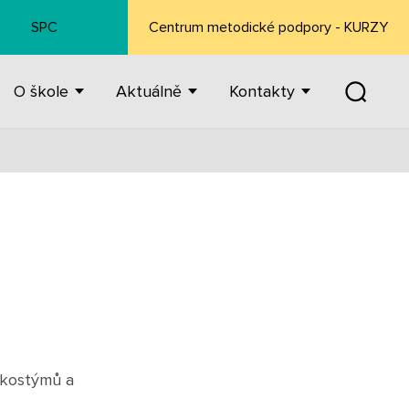
SPC
Centrum metodické podpory - KURZY
O škole
Aktuálně
Kontakty
 kostýmů a