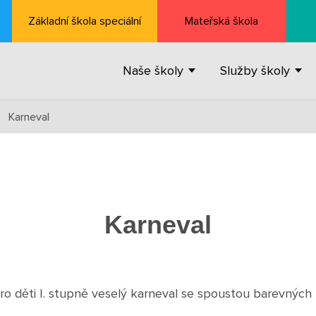
Základní škola speciální
Mateřská škola
Naše školy
Služby školy
Karneval
›
Karneval
ro děti I. stupně veselý karneval se spoustou barevných
.