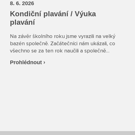
8. 6. 2026
Kondiční plavání / Výuka
plavání
Na závěr školního roku jsme vyrazili na velký
bazén společně. Začátečníci nám ukázali, co
všechno se za ten rok naučili a společně
jsme si vyzkoušeli plavání v oblečení a
Prohlédnout ›
záchranu tonoucího.