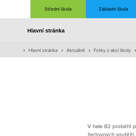
Střední škola
Základní škola
Hlavní stránka
Hlavní stránka
Aktuálně
Fotky z akcí školy
›
›
›
V hale B2 proběhl p
žertovných soutěží..