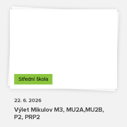
Projekty
Ceník poskytovaných služeb
Kontakty
Obecné kontakty
Vedení školy
Střední škola
22. 6. 2026
Střední škola
Výlet Mikulov M3, MU2A,MU2B,
P2, PRP2
Hlavní stránka