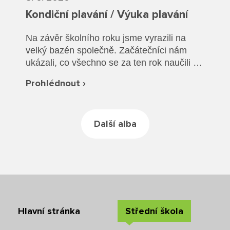
Rozvrhy SŠ
Kondiční plavání / Výuka plavání
Ze života SŠ
Na závěr školního roku jsme vyrazili na
velký bazén společně. Začátečníci nám
Dokumenty SŠ
ukázali, co všechno se za ten rok naučili a
společně jsme si vyzkoušeli plavání v
Kontakty SŠ
Prohlédnout ›
oblečení a záchranu tonoucího.
Další alba
Hlavní stránka
Střední škola