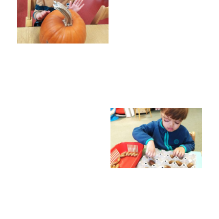
Poradenské služby ve škole
Knihovna
O škole
Úřední vývěska
Koncepce školy
Jak to u nás vypadá
Historie školy
Sponzoři a spolupráce
Boj proti korupci