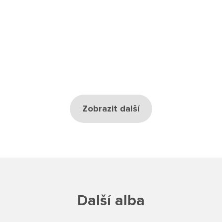
Školská rada
Výroční zprávy
Videor
Volná místa
Zobrazit další
Fakultní škola
Aktuálně
Aktuality
Organizace školního roku
Další alba
Fotky z akcí školy