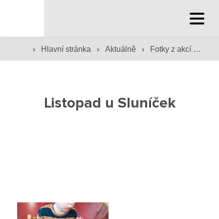
Hlavní stránka
›
›
›
Hlavní stránka
Aktuálně
Fotky z akcí školy
Hlavní stránka
Služby školy
Listopad u Sluníček
Družina a klub
Internát
Péče o žáky
Prevence
Jídelna