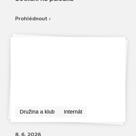
Režim dne
Dokumenty ZŠS
Pečovatelské služby
Ze života ZŠ
Prohlédnout ›
Dokumenty MŠ
Ze života ZŠS
Prodavačské práce
Kontakty ZŠ
Ze života MŠ
Kontakty ZŠS
Provozní služby
Kontakty MŠ
Pro žáky SŠ
Výuka na SŠ
Maturitní zkoušky
Závěrečné zkoušky
Družina a klub
Internát
Nabídka akcí pro studenty
8. 6. 2026