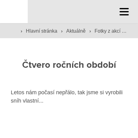
Hlavní stránka
›
›
›
Hlavní stránka
Aktuálně
Fotky z akcí školy
Hlavní stránka
Služby školy
Čtvero ročních období
Družina a klub
Internát
Letos nám počasí nepřálo, tak jsme si vyrobili
Péče o žáky
sníh vlastní...
Prevence
Jídelna