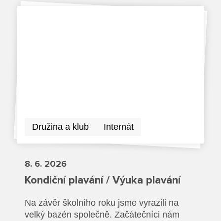
Dokumenty ZŠ
Režim dne
Dokumenty ZŠS
Pečovatelské služby
Ze života ZŠ
Dokumenty MŠ
Ze života ZŠS
Prodavačské práce
Kontakty ZŠ
Ze života MŠ
Kontakty ZŠS
Provozní služby
Kontakty MŠ
Pro žáky SŠ
Výuka na SŠ
Družina a klub
Internát
Maturitní zkoušky
8. 6. 2026
Závěrečné zkoušky
Kondiční plavání / Výuka plavání
Nabídka akcí pro studenty
Na závěr školního roku jsme vyrazili na
velký bazén společně. Začátečníci nám