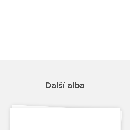
Školská rada
Výroční zprávy
Videor
Volná místa
Fakultní škola
Další alba
Aktuálně
Aktuality
Organizace školního roku
Fotky z akcí školy