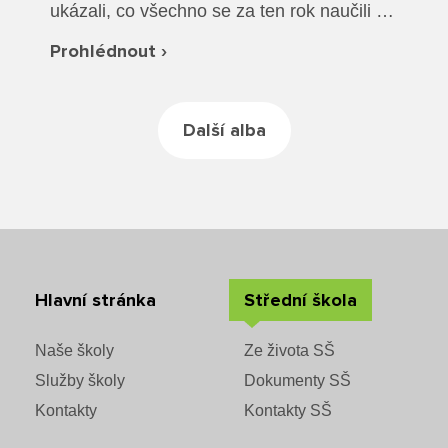
Rozvrhy SŠ
ukázali, co všechno se za ten rok naučili a
společně jsme si vyzkoušeli plavání v
Prohlédnout ›
Ze života SŠ
oblečení a záchranu tonoucího.
Dokumenty SŠ
Další alba
Kontakty SŠ
Hlavní stránka
Střední škola
Naše školy
Ze života SŠ
Služby školy
Dokumenty SŠ
Kontakty
Kontakty SŠ