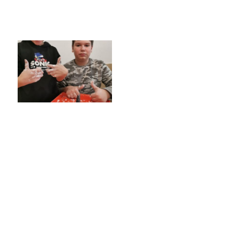
Poradenské služby ve škole
Knihovna
O škole
Úřední vývěska
Koncepce školy
Jak to u nás vypadá
Historie školy
Sponzoři a spolupráce
Boj proti korupci