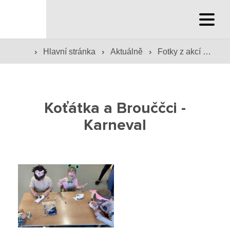
Hlavní stránka
›
›
›
Hlavní stránka
Aktuálně
Fotky z akcí školy
Hlavní stránka
Služby školy
Koťátka a Brouččci -
Družina a klub
Karneval
Internát
Péče o žáky
Prevence
Jídelna