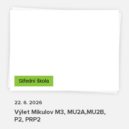
Školská rada
Výroční zprávy
Videor
Volná místa
Fakultní škola
Střední škola
Aktuálně
22. 6. 2026
Aktuality
Výlet Mikulov M3, MU2A,MU2B,
Organizace školního roku
P2, PRP2