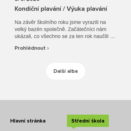
Rekondiční a sportovní masér
Dokumenty ZŠ
Kondiční plavání / Výuka plavání
Režim dne
Dokumenty ZŠS
Pečovatelské služby
Ze života ZŠ
Na závěr školního roku jsme vyrazili na
Dokumenty MŠ
Ze života ZŠS
velký bazén společně. Začátečníci nám
Prodavačské práce
Kontakty ZŠ
ukázali, co všechno se za ten rok naučili a
Ze života MŠ
Kontakty ZŠS
společně jsme si vyzkoušeli plavání v
Provozní služby
Prohlédnout ›
oblečení a záchranu tonoucího.
Kontakty MŠ
Pro žáky SŠ
Další alba
Výuka na SŠ
Maturitní zkoušky
Závěrečné zkoušky
Hlavní stránka
Střední škola
Nabídka akcí pro studenty