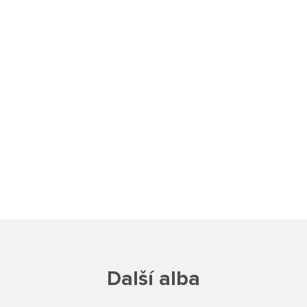
Poradenské služby ve škole
Knihovna
O škole
Úřední vývěska
Koncepce školy
Jak to u nás vypadá
Historie školy
Sponzoři a spolupráce
Další alba
Boj proti korupci