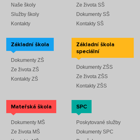
Rozvrhy SŠ
Naše školy
Ze života SŠ
Služby školy
Dokumenty SŠ
Ze života SŠ
Kontakty
Kontakty SŠ
Dokumenty SŠ
Základní škola
Základní škola
speciální
Kontakty SŠ
Dokumenty ZŠ
Dokumenty ZŠS
Ze života ZŠ
Ze života ZŠS
Kontakty ZŠ
Kontakty ZŠS
Mateřská škola
SPC
Dokumenty MŠ
Poskytované služby
Ze života MŠ
Dokumenty SPC