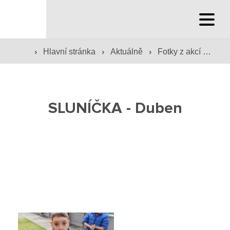
Hlavní stránka
›
›
›
Hlavní stránka
Aktuálně
Fotky z akcí školy
Hlavní stránka
Služby školy
SLUNÍČKA - Duben
Družina a klub
Internát
Péče o žáky
Prevence
Jídelna