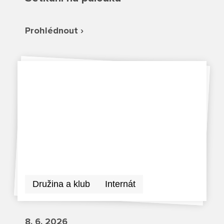
Režim dne
Dokumenty ZŠS
Pečovatelské služby
Ze života ZŠ
Prohlédnout ›
Dokumenty MŠ
Ze života ZŠS
Prodavačské práce
Kontakty ZŠ
Ze života MŠ
Kontakty ZŠS
Provozní služby
Kontakty MŠ
Pro žáky SŠ
Výuka na SŠ
Maturitní zkoušky
Závěrečné zkoušky
Družina a klub
Internát
Nabídka akcí pro studenty
8. 6. 2026