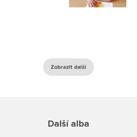
Školská rada
Výroční zprávy
Videor
Volná místa
Zobrazit další
Fakultní škola
Aktuálně
Aktuality
Organizace školního roku
Další alba
Fotky z akcí školy