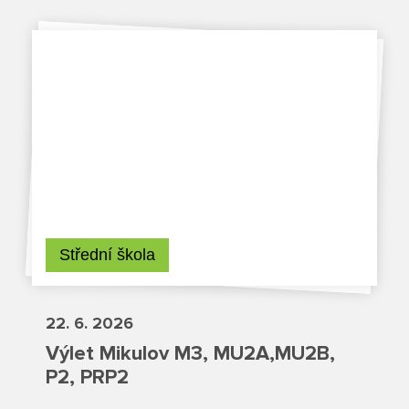
Projekty
Ceník poskytovaných služeb
Kontakty
Obecné kontakty
Vedení školy
Střední škola
22. 6. 2026
Střední škola
Výlet Mikulov M3, MU2A,MU2B,
P2, PRP2
Hlavní stránka