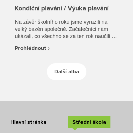
Rozvrhy SŠ
Kondiční plavání / Výuka plavání
Ze života SŠ
Na závěr školního roku jsme vyrazili na
velký bazén společně. Začátečníci nám
Dokumenty SŠ
ukázali, co všechno se za ten rok naučili a
společně jsme si vyzkoušeli plavání v
Kontakty SŠ
Prohlédnout ›
oblečení a záchranu tonoucího.
Další alba
Hlavní stránka
Střední škola