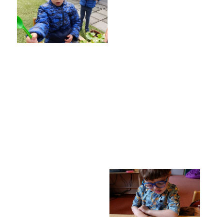
Poradenské služby ve škole
Knihovna
O škole
Úřední vývěska
Koncepce školy
Jak to u nás vypadá
Historie školy
Sponzoři a spolupráce
Boj proti korupci