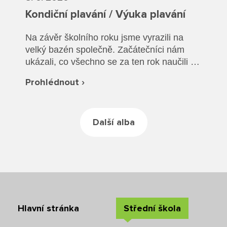
Rozvrhy SŠ
Kondiční plavání / Výuka plavání
Ze života SŠ
Na závěr školního roku jsme vyrazili na
velký bazén společně. Začátečníci nám
Dokumenty SŠ
ukázali, co všechno se za ten rok naučili a
společně jsme si vyzkoušeli plavání v
Kontakty SŠ
Prohlédnout ›
oblečení a záchranu tonoucího.
Další alba
Hlavní stránka
Střední škola