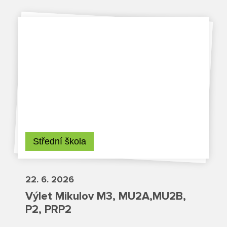
Projekty
Ceník poskytovaných služeb
Kontakty
Obecné kontakty
Vedení školy
Střední škola
22. 6. 2026
Střední škola
Výlet Mikulov M3, MU2A,MU2B,
P2, PRP2
Hlavní stránka