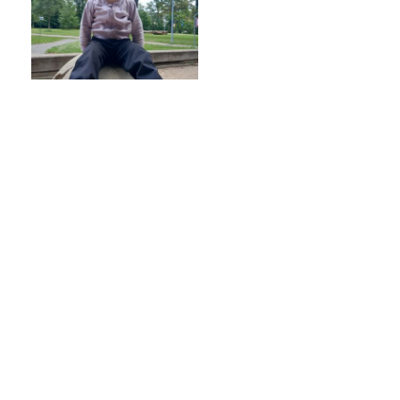
Poradenské služby ve škole
Knihovna
O škole
Úřední vývěska
Koncepce školy
Jak to u nás vypadá
Historie školy
Sponzoři a spolupráce
Boj proti korupci