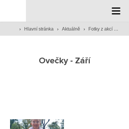
Hlavní stránka
›
›
›
Hlavní stránka
Aktuálně
Fotky z akcí školy
Hlavní stránka
Služby školy
Ovečky - Září
Družina a klub
Internát
Péče o žáky
Prevence
Jídelna