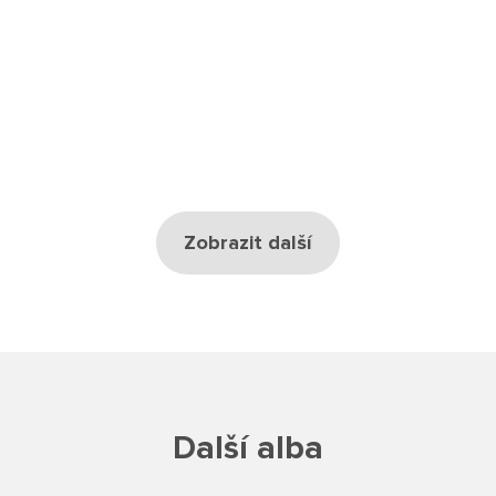
Školská rada
Výroční zprávy
Videor
Volná místa
Zobrazit další
Fakultní škola
Aktuálně
Aktuality
Organizace školního roku
Další alba
Fotky z akcí školy