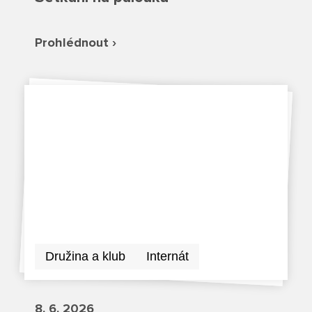
Režim dne
Dokumenty ZŠS
Pečovatelské služby
Ze života ZŠ
Prohlédnout ›
Dokumenty MŠ
Ze života ZŠS
Prodavačské práce
Kontakty ZŠ
Ze života MŠ
Kontakty ZŠS
Provozní služby
Kontakty MŠ
Pro žáky SŠ
Výuka na SŠ
Maturitní zkoušky
Závěrečné zkoušky
Družina a klub
Internát
Nabídka akcí pro studenty
8. 6. 2026