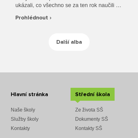
Rozvrhy SŠ
ukázali, co všechno se za ten rok naučili a
společně jsme si vyzkoušeli plavání v
Ze života SŠ
Prohlédnout ›
oblečení a záchranu tonoucího.
Dokumenty SŠ
Další alba
Kontakty SŠ
Hlavní stránka
Střední škola
Naše školy
Ze života SŠ
Služby školy
Dokumenty SŠ
Kontakty
Kontakty SŠ