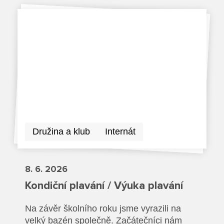
Dokumenty ZŠ
Režim dne
Dokumenty ZŠS
Pečovatelské služby
Ze života ZŠ
Dokumenty MŠ
Ze života ZŠS
Prodavačské práce
Kontakty ZŠ
Ze života MŠ
Kontakty ZŠS
Provozní služby
Kontakty MŠ
Pro žáky SŠ
Výuka na SŠ
Družina a klub
Internát
Maturitní zkoušky
8. 6. 2026
Závěrečné zkoušky
Kondiční plavání / Výuka plavání
Nabídka akcí pro studenty
Na závěr školního roku jsme vyrazili na
velký bazén společně. Začátečníci nám