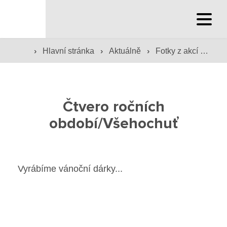
Hlavní stránka
›
›
›
Hlavní stránka
Aktuálně
Fotky z akcí školy
Hlavní stránka
Služby školy
Čtvero ročních
Družina a klub
období/Všehochuť
Internát
Péče o žáky
Vyrábíme vánoční dárky...
Prevence
Jídelna