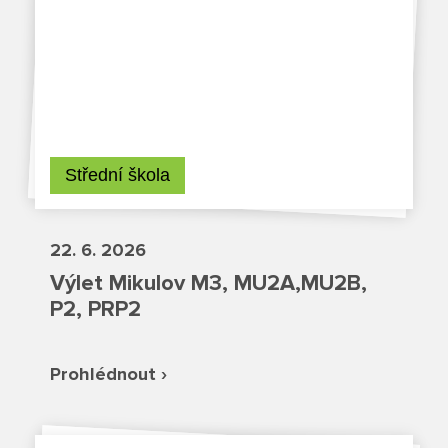
Fotky z akcí školy
Projekty
Ceník poskytovaných služeb
Kontakty
Střední škola
Obecné kontakty
22. 6. 2026
Vedení školy
Výlet Mikulov M3, MU2A,MU2B,
P2, PRP2
Střední škola
Prohlédnout ›
Hlavní stránka