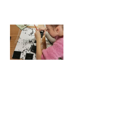
Poradenské služby ve škole
Knihovna
O škole
Úřední vývěska
Koncepce školy
Jak to u nás vypadá
Historie školy
Sponzoři a spolupráce
Boj proti korupci