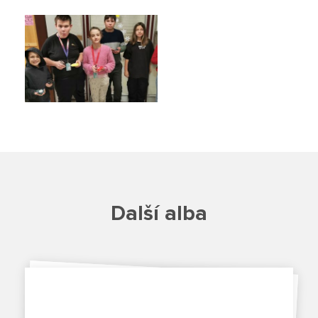
Školská rada
Výroční zprávy
Videor
Volná místa
Fakultní škola
Další alba
Aktuálně
Aktuality
Organizace školního roku