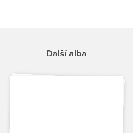
Školská rada
Výroční zprávy
Videor
Další alba
Volná místa
Fakultní škola
Aktuálně
Aktuality
Organizace školního roku