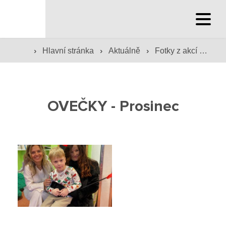
Hlavní stránka
›
›
›
Hlavní stránka
Aktuálně
Fotky z akcí školy
Hlavní stránka
Služby školy
OVEČKY - Prosinec
Družina a klub
Internát
Péče o žáky
Prevence
Jídelna