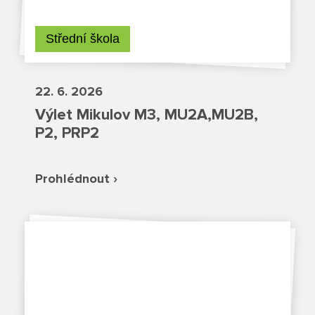
Fotky z akcí školy
Projekty
Střední škola
Ceník poskytovaných služeb
22. 6. 2026
Výlet Mikulov M3, MU2A,MU2B,
Kontakty
P2, PRP2
Obecné kontakty
Prohlédnout ›
Vedení školy
Střední škola
Hlavní stránka