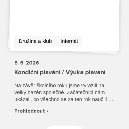
Dokumenty ZŠ
Režim dne
Dokumenty ZŠS
Pečovatelské služby
Ze života ZŠ
Dokumenty MŠ
Ze života ZŠS
Prodavačské práce
Kontakty ZŠ
Ze života MŠ
Kontakty ZŠS
Družina a klub
Internát
Provozní služby
Kontakty MŠ
Pro žáky SŠ
8. 6. 2026
Kondiční plavání / Výuka plavání
Výuka na SŠ
Na závěr školního roku jsme vyrazili na
Maturitní zkoušky
velký bazén společně. Začátečníci nám
ukázali, co všechno se za ten rok naučili a
Závěrečné zkoušky
společně jsme si vyzkoušeli plavání v
Prohlédnout ›
oblečení a záchranu tonoucího.
Nabídka akcí pro studenty