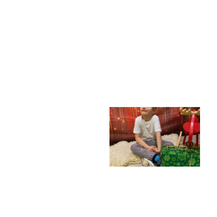
Poradenské služby ve škole
Knihovna
O škole
Úřední vývěska
Koncepce školy
Jak to u nás vypadá
Historie školy
Sponzoři a spolupráce
Boj proti korupci