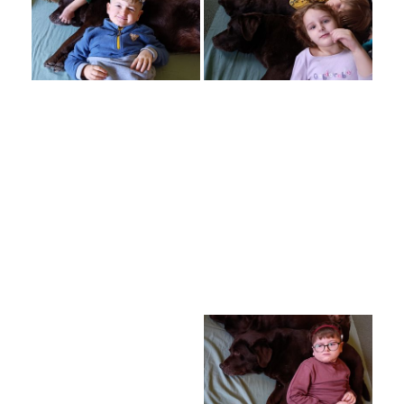
Poradenské služby ve škole
Knihovna
O škole
Úřední vývěska
Koncepce školy
Jak to u nás vypadá
Historie školy
Sponzoři a spolupráce
Boj proti korupci