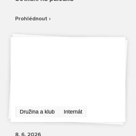
Režim dne
Dokumenty ZŠS
Pečovatelské služby
Ze života ZŠ
Prohlédnout ›
Dokumenty MŠ
Ze života ZŠS
Prodavačské práce
Kontakty ZŠ
Ze života MŠ
Kontakty ZŠS
Provozní služby
Kontakty MŠ
Pro žáky SŠ
Výuka na SŠ
Maturitní zkoušky
Závěrečné zkoušky
Družina a klub
Internát
Nabídka akcí pro studenty
8. 6. 2026