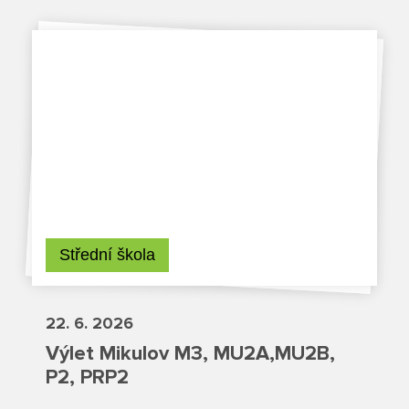
Projekty
Ceník poskytovaných služeb
Kontakty
Obecné kontakty
Vedení školy
Střední škola
22. 6. 2026
Střední škola
Výlet Mikulov M3, MU2A,MU2B,
P2, PRP2
Hlavní stránka