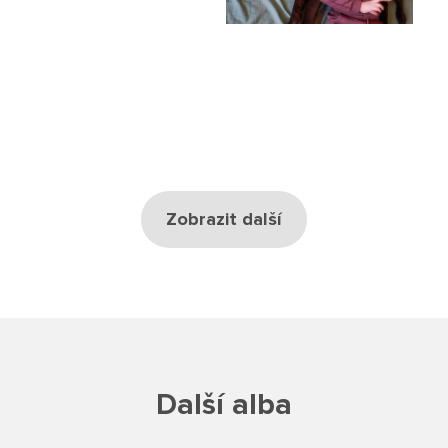
Školská rada
Výroční zprávy
Videor
Volná místa
Zobrazit další
Fakultní škola
Aktuálně
Aktuality
Organizace školního roku
Další alba
Fotky z akcí školy