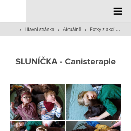
Hlavní stránka
›
›
›
Hlavní stránka
Aktuálně
Fotky z akcí školy
Hlavní stránka
Služby školy
SLUNÍČKA - Canisterapie
Družina a klub
Internát
Péče o žáky
Prevence
Jídelna