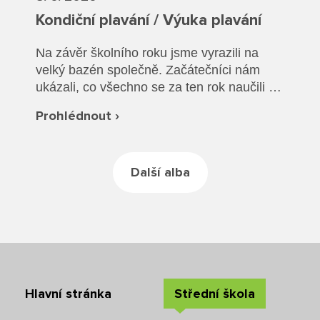
Rozvrhy SŠ
Kondiční plavání / Výuka plavání
Ze života SŠ
Na závěr školního roku jsme vyrazili na
velký bazén společně. Začátečníci nám
Dokumenty SŠ
ukázali, co všechno se za ten rok naučili a
společně jsme si vyzkoušeli plavání v
Kontakty SŠ
Prohlédnout ›
oblečení a záchranu tonoucího.
Další alba
Hlavní stránka
Střední škola