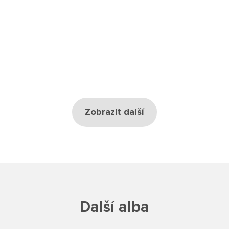
Školská rada
Výroční zprávy
Videor
Volná místa
Zobrazit další
Fakultní škola
Aktuálně
Aktuality
Organizace školního roku
Další alba
Fotky z akcí školy