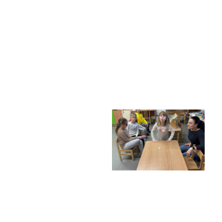
Poradenské služby ve škole
Knihovna
O škole
Úřední vývěska
Koncepce školy
Jak to u nás vypadá
Historie školy
Sponzoři a spolupráce
Boj proti korupci