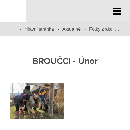
Hlavní stránka
›
›
›
Hlavní stránka
Aktuálně
Fotky z akcí školy
Hlavní stránka
Služby školy
BROUČCI - Únor
Družina a klub
Internát
Péče o žáky
Prevence
Jídelna