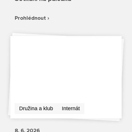
Režim dne
Dokumenty ZŠS
Pečovatelské služby
Ze života ZŠ
Prohlédnout ›
Dokumenty MŠ
Ze života ZŠS
Prodavačské práce
Kontakty ZŠ
Ze života MŠ
Kontakty ZŠS
Provozní služby
Kontakty MŠ
Pro žáky SŠ
Výuka na SŠ
Maturitní zkoušky
Závěrečné zkoušky
Družina a klub
Internát
Nabídka akcí pro studenty
8. 6. 2026