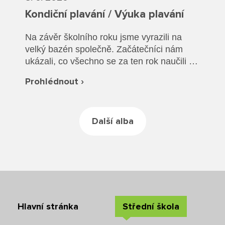
Rozvrhy SŠ
Kondiční plavání / Výuka plavání
Ze života SŠ
Na závěr školního roku jsme vyrazili na
velký bazén společně. Začátečníci nám
Dokumenty SŠ
ukázali, co všechno se za ten rok naučili a
společně jsme si vyzkoušeli plavání v
Kontakty SŠ
Prohlédnout ›
oblečení a záchranu tonoucího.
Další alba
Hlavní stránka
Střední škola