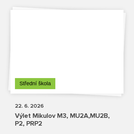
Projekty
Ceník poskytovaných služeb
Kontakty
Obecné kontakty
Vedení školy
Střední škola
22. 6. 2026
Střední škola
Výlet Mikulov M3, MU2A,MU2B,
P2, PRP2
Hlavní stránka