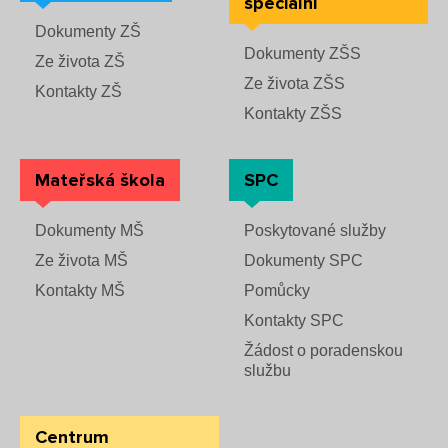
speciální
Rozvrhy SŠ
Dokumenty ZŠ
Dokumenty ZŠS
Ze života ZŠ
Ze života SŠ
Ze života ZŠS
Kontakty ZŠ
Kontakty ZŠS
Dokumenty SŠ
Kontakty SŠ
Mateřská škola
SPC
Dokumenty MŠ
Poskytované služby
Ze života MŠ
Dokumenty SPC
Kontakty MŠ
Pomůcky
Kontakty SPC
Žádost o poradenskou
službu
Centrum