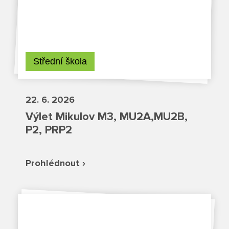
Boj proti korupci
Školská rada
Výroční zprávy
Střední škola
Videor
22. 6. 2026
Volná místa
Výlet Mikulov M3, MU2A,MU2B,
Fakultní škola
P2, PRP2
Aktuálně
Prohlédnout ›
Aktuality
Organizace školního roku