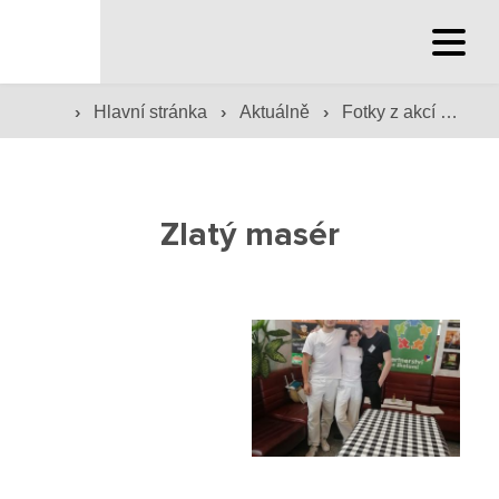
Hlavní stránka
›
›
›
Hlavní stránka
Aktuálně
Fotky z akcí školy
Hlavní stránka
Služby školy
Zlatý masér
Družina a klub
Internát
Péče o žáky
Prevence
Jídelna