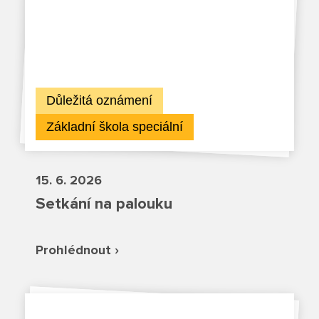
Fotky z akcí školy
Projekty
Ceník poskytovaných služeb
Důležitá oznámení
Kontakty
Základní škola speciální
Obecné kontakty
15. 6. 2026
Vedení školy
Setkání na palouku
Prohlédnout ›
Střední škola
Hlavní stránka