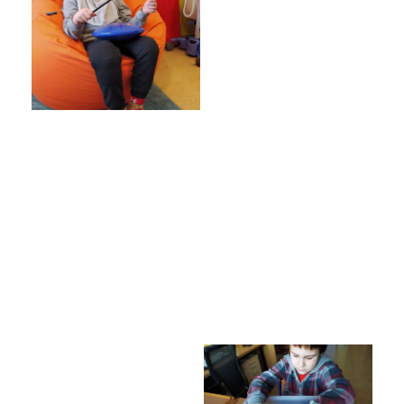
Poradenské služby ve škole
Knihovna
O škole
Úřední vývěska
Koncepce školy
Jak to u nás vypadá
Historie školy
Sponzoři a spolupráce
Boj proti korupci