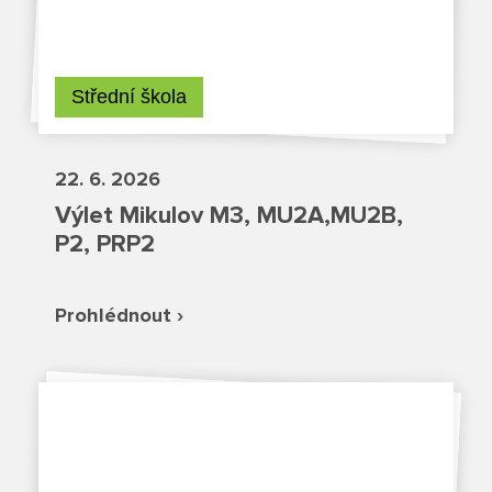
Fotky z akcí školy
Projekty
Střední škola
Ceník poskytovaných služeb
22. 6. 2026
Kontakty
Výlet Mikulov M3, MU2A,MU2B,
Obecné kontakty
P2, PRP2
Vedení školy
Prohlédnout ›
Střední škola
Hlavní stránka