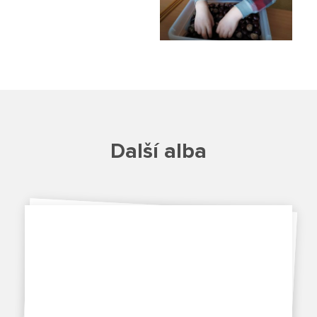
Školská rada
Výroční zprávy
Videor
Volná místa
Další alba
Fakultní škola
Aktuálně
Aktuality
Organizace školního roku