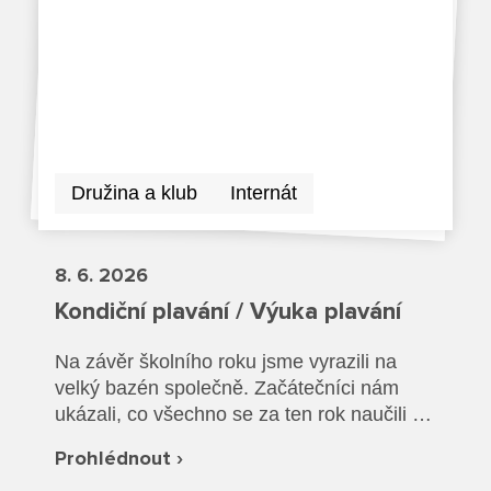
Dokumenty ZŠ
Režim dne
Dokumenty ZŠS
Pečovatelské služby
Ze života ZŠ
Dokumenty MŠ
Ze života ZŠS
Prodavačské práce
Kontakty ZŠ
Ze života MŠ
Kontakty ZŠS
Provozní služby
Družina a klub
Internát
Kontakty MŠ
Pro žáky SŠ
8. 6. 2026
Výuka na SŠ
Kondiční plavání / Výuka plavání
Maturitní zkoušky
Na závěr školního roku jsme vyrazili na
velký bazén společně. Začátečníci nám
Závěrečné zkoušky
ukázali, co všechno se za ten rok naučili a
společně jsme si vyzkoušeli plavání v
Nabídka akcí pro studenty
Prohlédnout ›
oblečení a záchranu tonoucího.