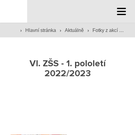
Hlavní stránka
›
›
›
Hlavní stránka
Aktuálně
Fotky z akcí školy
Hlavní stránka
Služby školy
VI. ZŠS - 1. pololetí
Družina a klub
2022/2023
Internát
Péče o žáky
Prevence
Jídelna