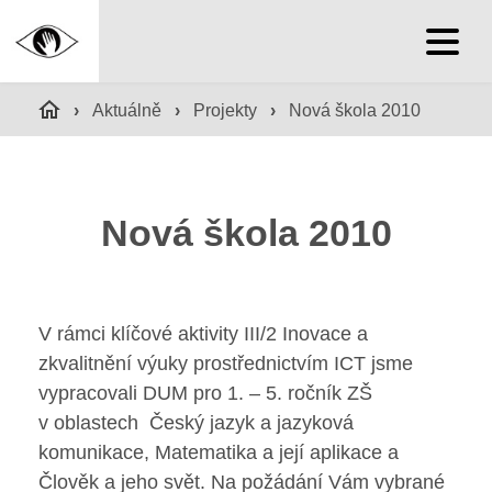
Hlavní stránka
›
Aktuálně
›
Projekty
›
Nová škola 2010
Hlavní stránka
Nová škola 2010
Služby školy
Družina a klub
V rámci klíčové aktivity III/2 Inovace a
Internát
zkvalitnění výuky prostřednictvím ICT jsme
vypracovali DUM pro 1. – 5. ročník ZŠ
Péče o žáky
v oblastech Český jazyk a jazyková
komunikace, Matematika a její aplikace a
Prevence
Člověk a jeho svět. Na požádání Vám vybrané