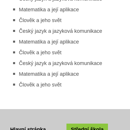
Boj proti korupci
Matematika a její aplikace
Člověk a jeho svět
Školská rada
Český jazyk a jazyková komunikace
Výroční zprávy
Matematika a její aplikace
Videor
Člověk a jeho svět
Český jazyk a jazyková komunikace
Volná místa
Matematika a její aplikace
Fakultní škola
Člověk a jeho svět
Aktuálně
Aktuality
Organizace školního roku
Hlavní stránka
Střední škola