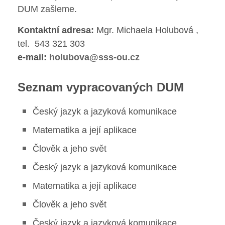
Jídelna
DUM zašleme.
Kontaktní adresa:
Mgr. Michaela Holubová ,
Poradenské služby ve škole
tel. 543 321 303
Knihovna
e-mail:
holubova@sss-ou.cz
Seznam vypracovaných DUM
O škole
Český jazyk a jazyková komunikace
Úřední vývěska
Matematika a její aplikace
Koncepce školy
Člověk a jeho svět
Jak to u nás vypadá
Český jazyk a jazyková komunikace
Matematika a její aplikace
Historie školy
Člověk a jeho svět
Sponzoři a spolupráce
Český jazyk a jazyková komunikace