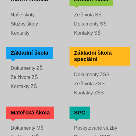
Fotky z akcí školy
Naše školy
Ze života SŠ
Služby školy
Dokumenty SŠ
Projekty
Kontakty
Kontakty SŠ
Ceník poskytovaných služeb
Základní škola
Základní škola
speciální
Kontakty
Dokumenty ZŠ
Dokumenty ZŠS
Obecné kontakty
Ze života ZŠ
Ze života ZŠS
Kontakty ZŠ
Vedení školy
Kontakty ZŠS
Mateřská škola
SPC
Střední škola
Dokumenty MŠ
Poskytované služby