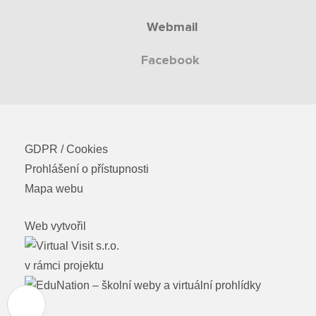
Dokumenty MŠ
Ze života ZŠS
Webmail
Fotky z akcí školy
Ze života MŠ
Kontakty ZŠS
Facebook
Projekty
Kontakty MŠ
Ceník poskytovaných služeb
Kontakty
GDPR / Cookies
Prohlášení o přístupnosti
Obecné kontakty
Mapa webu
Vedení školy
Web vytvořil
v rámci projektu