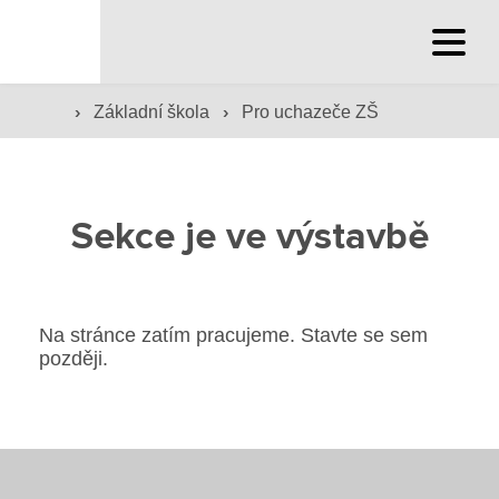
Hlavní stránka
›
›
Základní škola
Pro uchazeče ZŠ
Hlavní stránka
Střední škola
Sekce je ve výstavbě
Služby školy
Hlavní stránka
Základní škola
Družina a klub
Na stránce zatím pracujeme. Stavte se sem
Pro uchazeče SŠ
Internát
později.
Hlavní stránka
Nabídka vlevo
Péče o žáky
Prohlédnout obory
Pro uchazeče ZŠ
Prevence