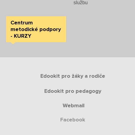
Organizace školního roku
službu
Fotky z akcí školy
Centrum
metodické podpory
Projekty
- KURZY
Ceník poskytovaných služeb
Kontakty
Edookit pro žáky a rodiče
Obecné kontakty
Edookit pro pedagogy
Vedení školy
Webmail
Facebook
Střední škola