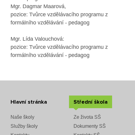
Mgr. Dagmar Maarová,
Jídelna
pozice: Tvůrce vzdělávacího programu z
formálního vzdělávání - pedagog
Poradenské služby ve škole
Mgr. Lída Valouchová:
Knihovna
pozice: Tvůrce vzdělávacího programu z
formálního vzdělávání - pedagog
O škole
Úřední vývěska
Koncepce školy
Hlavní stránka
Střední škola
Jak to u nás vypadá
Naše školy
Ze života SŠ
Historie školy
Služby školy
Dokumenty SŠ
Sponzoři a spolupráce