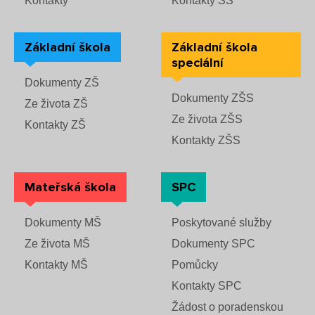
Kontakty
Kontakty SŠ
Boj proti korupci
Základní škola
Základní škola
speciální
Školská rada
Dokumenty ZŠ
Dokumenty ZŠS
Výroční zprávy
Ze života ZŠ
Ze života ZŠS
Kontakty ZŠ
Videor
Kontakty ZŠS
Volná místa
Mateřská škola
SPC
Fakultní škola
Dokumenty MŠ
Poskytované služby
Ze života MŠ
Dokumenty SPC
Aktuálně
Kontakty MŠ
Pomůcky
Aktuality
Kontakty SPC
Žádost o poradenskou