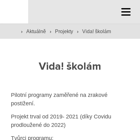
Hlavní stránka
›
›
›
Aktuálně
Projekty
Vida! školám
Hlavní stránka
Vida! školám
Služby školy
Družina a klub
Pilotní programy zaměřené na zrakové
Internát
postižení.
Projekt trval od 2019- 2021 (díky Covidu
Péče o žáky
prodloužené do 2022)
Prevence
Tvůrci programu: