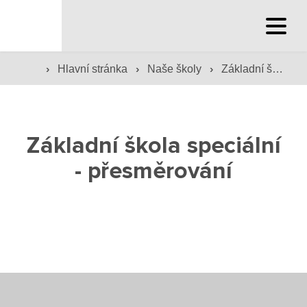
Hlavní stránka
›
›
›
Hlavní stránka
Naše školy
Základní škola speciální
Hlavní stránka
Základní škola speciální
Služby školy
- přesměrování
Družina a klub
Internát
Péče o žáky
Prevence