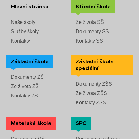
Hlavní stránka
Střední škola
Jídelna
Naše školy
Ze života SŠ
Poradenské služby ve škole
Služby školy
Dokumenty SŠ
Kontakty
Kontakty SŠ
Knihovna
Základní škola
Základní škola
O škole
speciální
Dokumenty ZŠ
Úřední vývěska
Dokumenty ZŠS
Ze života ZŠ
Koncepce školy
Ze života ZŠS
Kontakty ZŠ
Kontakty ZŠS
Jak to u nás vypadá
Mateřská škola
SPC
Historie školy
Dokumenty MŠ
Poskytované služby