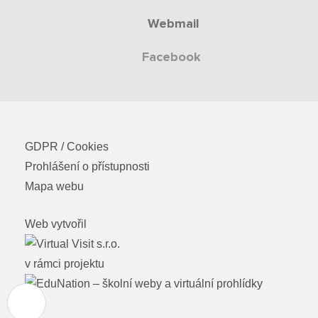
Organizace školního roku
Webmail
Fotky z akcí školy
Facebook
Projekty
Ceník poskytovaných služeb
GDPR / Cookies
Kontakty
Prohlášení o přístupnosti
Mapa webu
Obecné kontakty
Web vytvořil
Vedení školy
v rámci projektu
Střední škola