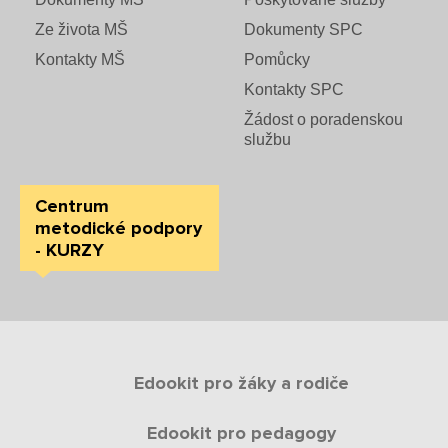
Sponzoři a spolupráce
Ze života MŠ
Dokumenty SPC
Boj proti korupci
Kontakty MŠ
Pomůcky
Kontakty SPC
Školská rada
Žádost o poradenskou
službu
Výroční zprávy
Videor
Centrum
metodické podpory
Volná místa
- KURZY
Fakultní škola
Aktuálně
Edookit pro žáky a rodiče
Aktuality
Edookit pro pedagogy